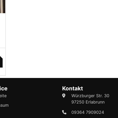
ice
Kontakt
eite
Würzburger Str. 30
97250 Erlabrunn
ssum
09364 7909024