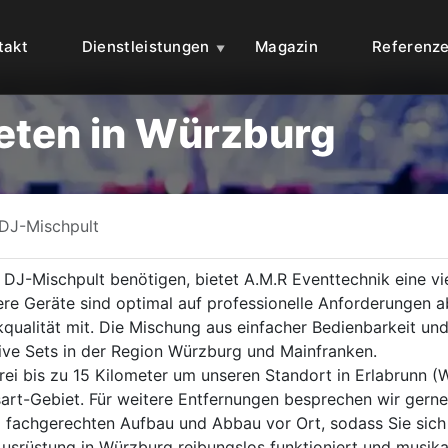
takt
Dienstleistungen
Magazin
Referenz
eten in Würzburg
DJ-Mischpult
 DJ-Mischpult benötigen, bietet A.M.R Eventtechnik eine v
re Geräte sind optimal auf professionelle Anforderungen 
ikqualität mit. Die Mischung aus einfacher Bedienbarkeit u
tive Sets in der Region Würzburg und Mainfranken.
frei bis zu 15 Kilometer um unseren Standort in Erlabrunn (
t-Gebiet. Für weitere Entfernungen besprechen wir gerne 
m fachgerechten Aufbau und Abbau vor Ort, sodass Sie sich 
-Ausrüstung in Würzburg reibungslos funktioniert und musika