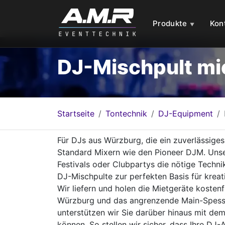
Produkte
Kon
DJ-Mischpult mi
Startseite
Tontechnik
DJ-Equipment
Für DJs aus Würzburg, die ein zuverlässiges
Standard Mixern wie den Pioneer DJM. Unse
Festivals oder Clubpartys die nötige Techn
DJ-Mischpulte zur perfekten Basis für krea
Wir liefern und holen die Mietgeräte kosten
Würzburg und das angrenzende Main-Spessar
unterstützen wir Sie darüber hinaus mit de
können. So stellen wir sicher, dass Ihre DJ