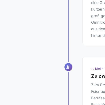
eine Gr
kurzerh
groß ge
Omnitro
aus den
hinter 
1. MAI
Zu zw
Zum Ers
Feier a
Berufss
Fachinf