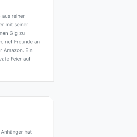
 aus reiner
er mit seiner
inen Gig zu
, rief Freunde an
er Amazon. Ein
ate Feier auf
 Anhänger hat