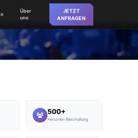
JETZT
Über
en
uns
ANFRAGEN
500+
Personen Beschallung