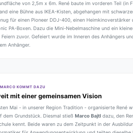
undfläche von 2,5m x 6m. René baute im vorderen Teil (in F
and eine Bühne aus IKEA-Kisten, abgehangen mit schwarze
nug für einen Pioneer DDJ-400, einen Heimkinoverstärker 
nic PA-Boxen. Dazu die Mini-Nebelmaschine und ein kleine
 Feiern zuvor. Gefeiert wurde im Inneren des Anhängers und
dem Anhänger.
 - MARCO KOMMT DAZU
eit mit einer gemeinsamen Vision
ten Mai - in unserer Region Tradition - organisierte René w
uf dem Grundstück. Diesmal stieß
Marco Bajtl
dazu, den Ren
chule kennt. Beide waren zu dem Zeitpunkt in der Ausbild
ormatiker für Anwendungsentwicklung und teilten dieselbe 