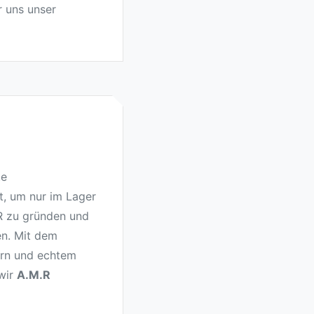
r uns unser
te
t, um nur im Lager
R zu gründen und
n. Mit dem
ern und echtem
 wir
A.M.R