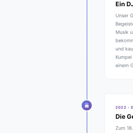
Ein D
Unser G
Begeist
Musik u
bekomme
und kau
Kumpel 
einem G
2022 - 
Die G
Zum 18.