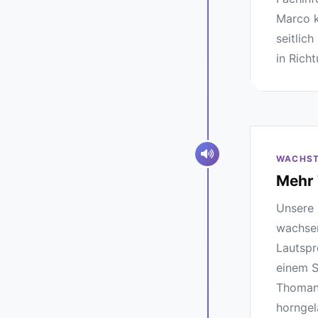
Marco k
seitlic
in Richt
WACHST
Mehr 
Unsere 
wachse
Lautspr
einem S
Thomann
horngel