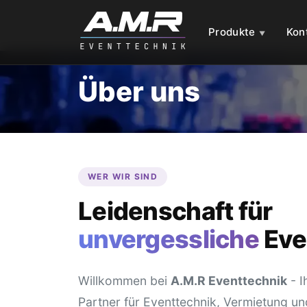
Produkte
Kon
Über uns
WER WIR SIND
Leidenschaft für
unvergessliche
Eve
Willkommen bei
A.M.R Eventtechnik
- I
Partner für Eventtechnik, Vermietung u