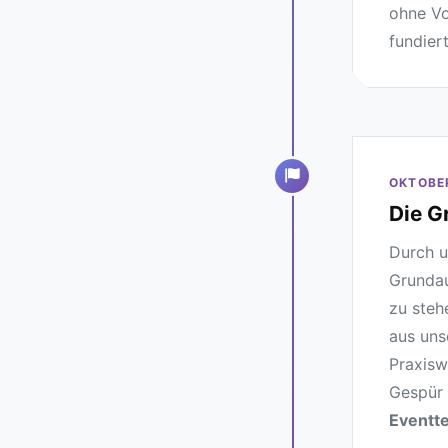
ohne Vo
fundier
OKTOBE
Die G
Durch u
Grundau
zu steh
aus uns
Praxisw
Gespür 
Eventt