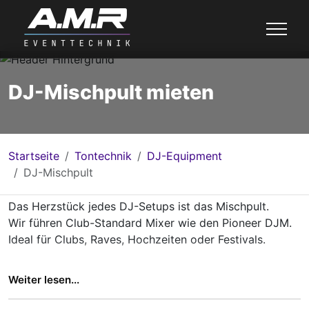
DJ-Mischpult mieten
Startseite
Tontechnik
DJ-Equipment
DJ-Mischpult
Das Herzstück jedes DJ-Setups ist das Mischpult.
Wir führen Club-Standard Mixer wie den Pioneer DJM.
Ideal für Clubs, Raves, Hochzeiten oder Festivals.
DJ Mischpulte jetzt bei uns in Main-Spessart,
Weiter lesen...
Würzburg, Mainfranken und Umgebung
mieten
- auf
Wunsch auch mit Lieferung und Aufbau