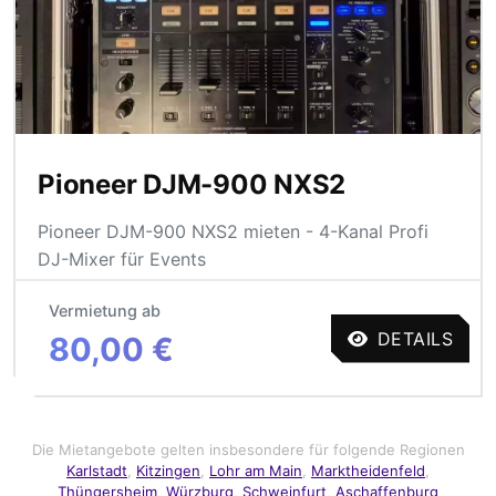
Pioneer DJM-900 NXS2
Pioneer DJM-900 NXS2 mieten - 4-Kanal Profi
DJ-Mixer für Events
Vermietung ab
DETAILS
80,00 €
Die Mietangebote gelten insbesondere für folgende Regionen
Karlstadt
,
Kitzingen
,
Lohr am Main
,
Marktheidenfeld
,
Thüngersheim
,
Würzburg
,
Schweinfurt
,
Aschaffenburg