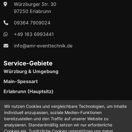
Würzburger Str. 30
97250 Erlabrunn
09364 7909024
+49 163 6993441
info@amr-eventtechnik.de
Service-Gebiete
Würzburg & Umgebung
Main-Spessart
Erlabrunn (Hauptsitz)
24/7 Event-Support verfügbar
Wir nutzen Cookies und vergleichbare Technologien, um Inhalte
individuell anzupassen, soziale Medien-Funktionen
bereitzustellen und den Traffic auf unserer Website zu
analysieren. Standardmäßig setzen wir nur erforderliche
Cookies ein. Zusätzliche Cookies unterstützen uns dabei,