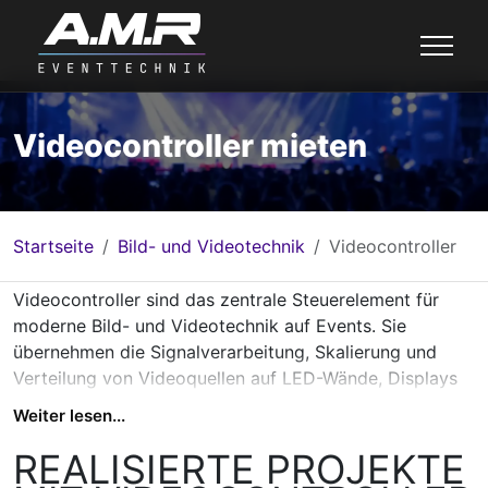
Videocontroller mieten
Startseite
Bild- und Videotechnik
Videocontroller
Videocontroller sind das zentrale Steuerelement für
moderne Bild- und Videotechnik auf Events. Sie
übernehmen die Signalverarbeitung, Skalierung und
Verteilung von Videoquellen auf LED-Wände, Displays
oder Projektionsflächen. Besonders bei LED-Wänden
Weiter lesen...
sorgen Videocontroller dafür, dass Inhalte korrekt
aufgelöst, synchron dargestellt und flexibel angepasst
REALISIERTE PROJEKTE
werden können - unabhängig von Größe und Format