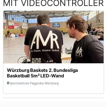
MIT VIDEOCONTROLLER
der Anzeige.
Würzburg Baskets 2. Bundesliga
Basketball 5m² LED-Wand
Sportzentrum Feggrube Würzburg