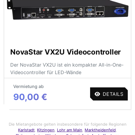
NovaStar VX2U Videocontroller
Der NovaStar VX2U ist ein kompakter All-in-One-
Videocontroller für LED-Wände
Vermietung ab
DETAILS
90,00 €
Die Mietangebote gelten insbesondere für folgende Regionen
Karlstadt
,
Kitzingen
,
Lohr am Main
,
Marktheidenfeld
,