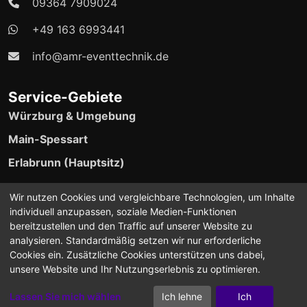
09364 7909024
+49 163 6993441
info@amr-eventtechnik.de
Service-Gebiete
Würzburg & Umgebung
Main-Spessart
Erlabrunn (Hauptsitz)
24/7 Event-Support verfügbar
Wir nutzen Cookies und vergleichbare Technologien, um Inhalte
individuell anzupassen, soziale Medien-Funktionen
bereitzustellen und den Traffic auf unserer Website zu
analysieren. Standardmäßig setzen wir nur erforderliche
Cookies ein. Zusätzliche Cookies unterstützen uns dabei,
unsere Website und Ihr Nutzungserlebnis zu optimieren.
©2024-2026 A.M.R Eventtechnik. Alle Rechte
vorbehalten.
Lassen Sie mich wählen
Ich lehne
Ich