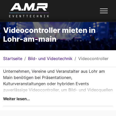
Videocontroller mieten in
Lohr-am-main
Startseite
Bild- und Videotechnik
Videocontroller
Unternehmen, Vereine und Veranstalter aus Lohr am
Main benötigen bei Präsentationen,
Kulturveranstaltungen oder hybriden Events
zuverlässige Videocontroller, um Bild- und Videoquellen
professionell auf verschiedene Anzeigeflächen zu
Weiter lesen...
steuern. A.M.R Eventtechnik bietet Lösungen, mit denen
sich Inhalte präzise skalieren, synchronisieren und
flexibel an LED-Wände, Displays oder Projektionen