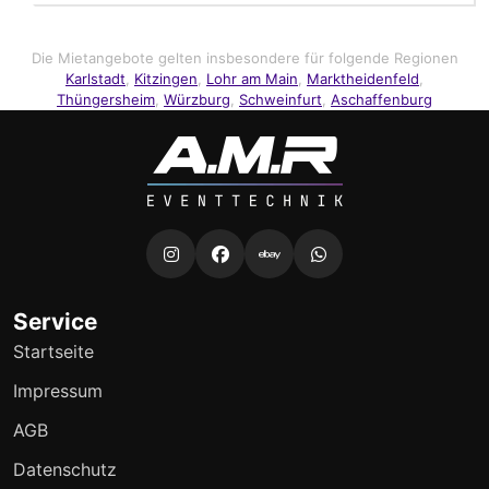
Die Mietangebote gelten insbesondere für folgende Regionen
Karlstadt
,
Kitzingen
,
Lohr am Main
,
Marktheidenfeld
,
Thüngersheim
,
Würzburg
,
Schweinfurt
,
Aschaffenburg
Service
Startseite
Impressum
AGB
Datenschutz