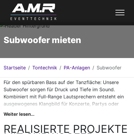
Subwoofer mieten
Startseite
Tontechnik
PA-Anlagen
Subwoofer
Für den spürbaren Bass auf der Tanzfläche: Unsere
Subwoofer sorgen für Druck und Tiefe im Sound.
Kombiniert mit Full-Range Lautsprechern entsteht ein
ausgewogenes Klangbild für Konzerte, Partys oder
Clubs.
Weiter lesen...
Subwoofer mieten in Würzburg, Mainfranken, Main-
Spessart und Umgebung
REALISIERTE PROJEKTE
- satter Bass für ein volles
Klangerlebnis.