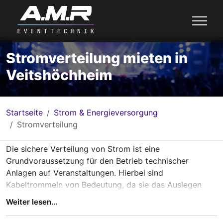
Stromverteilung mieten in
Veitshöchheim
Startseite
Strom & Energieversorgung
Stromverteilung
Die sichere Verteilung von Strom ist eine
Grundvoraussetzung für den Betrieb technischer
Anlagen auf Veranstaltungen. Hierbei sind
Kabeltrommeln von Bedeutung, da sie das Auslegen
langer Kabelstücke erleichtern und durch ihre kompakte
Weiter lesen...
Bauweise eine ordentliche Handhabung erlauben.
Verlängerungskabel erweitern die Möglichkeiten, indem