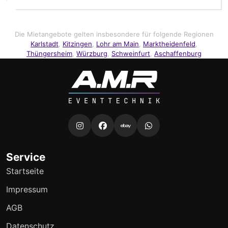
Die Mietangebote gelten insbesondere für folgende Regionen
Karlstadt
,
Kitzingen
,
Lohr am Main
,
Marktheidenfeld
,
Thüngersheim
,
Würzburg
,
Schweinfurt
,
Aschaffenburg
Service
Startseite
Impressum
AGB
Datenschutz