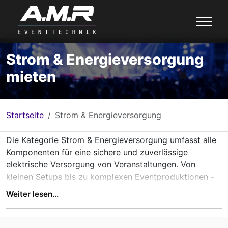
Strom & Energieversorgung
mieten
Startseite
Strom & Energieversorgung
Die Kategorie Strom & Energieversorgung umfasst alle
Komponenten für eine sichere und zuverlässige
elektrische Versorgung von Veranstaltungen. Von
kleinen Setups bis zu komplexen Eventproduktionen -
hier finden sich Lösungen zur Stromverteilung,
Weiter lesen...
Absicherung und Verlängerung von Stromkreisen.
Eine saubere Strominfrastruktur ist die Grundlage für
den stabilen Betrieb von Ton-, Licht- und Videotechnik