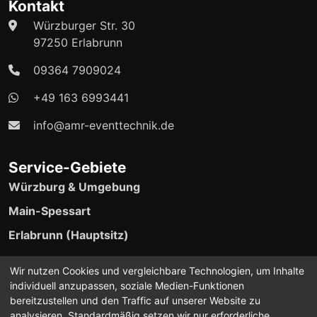
Kontakt
Würzburger Str. 30
97250 Erlabrunn
09364 7909024
+49 163 6993441
info@amr-eventtechnik.de
Service-Gebiete
Würzburg & Umgebung
Main-Spessart
Erlabrunn (Hauptsitz)
24/7 Event-Support verfügbar
Wir nutzen Cookies und vergleichbare Technologien, um Inhalte
individuell anzupassen, soziale Medien-Funktionen
bereitzustellen und den Traffic auf unserer Website zu
analysieren. Standardmäßig setzen wir nur erforderliche