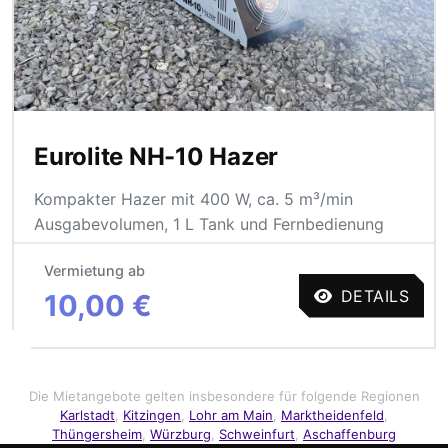
Eurolite NH-10 Hazer
Kompakter Hazer mit 400 W, ca. 5 m³/min
Ausgabevolumen, 1 L Tank und Fernbedienung
Vermietung ab
DETAILS
10,00 €
Die Mietangebote gelten insbesondere für folgende Regionen
Karlstadt
,
Kitzingen
,
Lohr am Main
,
Marktheidenfeld
,
Thüngersheim
,
Würzburg
,
Schweinfurt
,
Aschaffenburg