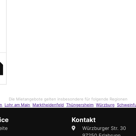
Die Mietangebote gelten insbesondere für folgende Regionen
en
,
Lohr am Main
,
Marktheidenfeld
,
Thüngersheim
,
Würzburg
,
Schweinfu
ice
Kontakt
eite
Würzburger Str. 30
97250 Erlabrunn