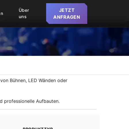
JETZT
Über
en
uns
ANFRAGEN
au von Bühnen, LED Wänden oder
nd professionelle Aufbauten.