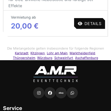
Effekte
Vermietung ab
DETAILS
20,00 €
Die Mietangebote gelten insbesondere für folgende Regionen
Karlstadt
,
Kitzingen
,
Lohr am Main
,
Marktheidenfeld
,
Thüngersheim
,
Würzburg
,
Schweinfurt
,
Aschaffenburg
Service