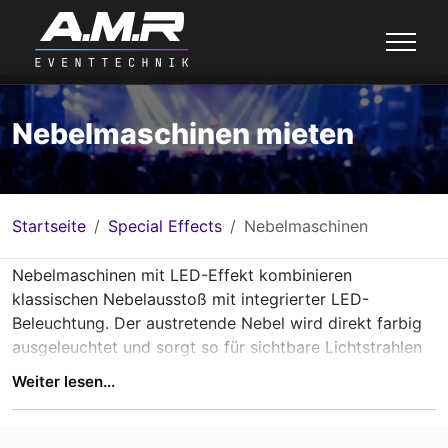
Nebelmaschinen mieten
Startseite
Special Effects
Nebelmaschinen
Nebelmaschinen mit LED-Effekt kombinieren
klassischen Nebelausstoß mit integrierter LED-
Beleuchtung. Der austretende Nebel wird direkt farbig
ausgeleuchtet und sorgt so für sichtbare Lichtstrahlen
und atmosphärische Effekte - ganz ohne zusätzliche
Weiter lesen...
Scheinwerfer.
Diese Geräte eignen sich besonders für DJs, Partys,
Clubs und kleinere Events, bei denen schnell und