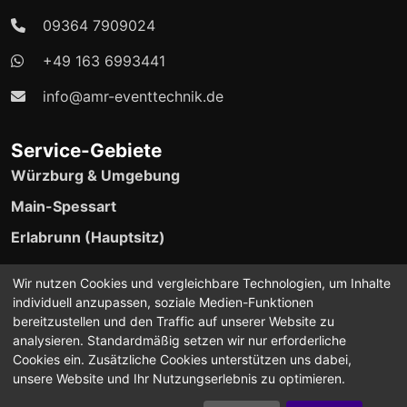
09364 7909024
+49 163 6993441
info@amr-eventtechnik.de
Service-Gebiete
Würzburg & Umgebung
Main-Spessart
Erlabrunn (Hauptsitz)
24/7 Event-Support verfügbar
Wir nutzen Cookies und vergleichbare Technologien, um Inhalte
individuell anzupassen, soziale Medien-Funktionen
bereitzustellen und den Traffic auf unserer Website zu
analysieren. Standardmäßig setzen wir nur erforderliche
Cookies ein. Zusätzliche Cookies unterstützen uns dabei,
unsere Website und Ihr Nutzungserlebnis zu optimieren.
©2024-2026 A.M.R Eventtechnik. Alle Rechte