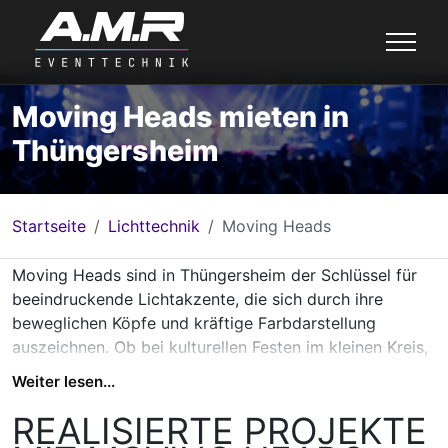
Moving Heads mieten in
Thüngersheim
Startseite
Lichttechnik
Moving Heads
Moving Heads sind in Thüngersheim der Schlüssel für
beeindruckende Lichtakzente, die sich durch ihre
beweglichen Köpfe und kräftige Farbdarstellung
auszeichnen. Ob bei kulturellen Festen im kleinen Kreis,
privaten Feiern auf dem Land oder
Weiter lesen...
Firmenveranstaltungen mit klarer Struktur - die Vielfalt
unserer Spot-, Beam- und Wash-Modelle ermöglicht es,
REALISIERTE PROJEKTE
ganz individuelle Lichtstimmungen zu erzeugen. Die