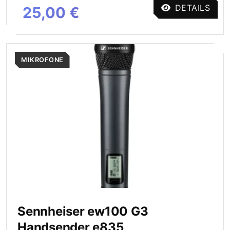
DETAILS
25,00 €
MIKROFONE
Sennheiser ew100 G3
Handsender e835