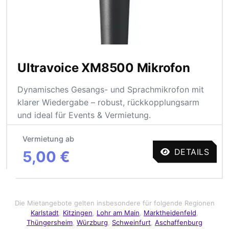
Ultravoice XM8500 Mikrofon
Dynamisches Gesangs- und Sprachmikrofon mit
klarer Wiedergabe – robust, rückkopplungsarm
und ideal für Events & Vermietung.
Vermietung ab
DETAILS
5,00 €
Die Mietangebote gelten insbesondere für folgende Regionen
Karlstadt
,
Kitzingen
,
Lohr am Main
,
Marktheidenfeld
,
Thüngersheim
,
Würzburg
,
Schweinfurt
,
Aschaffenburg