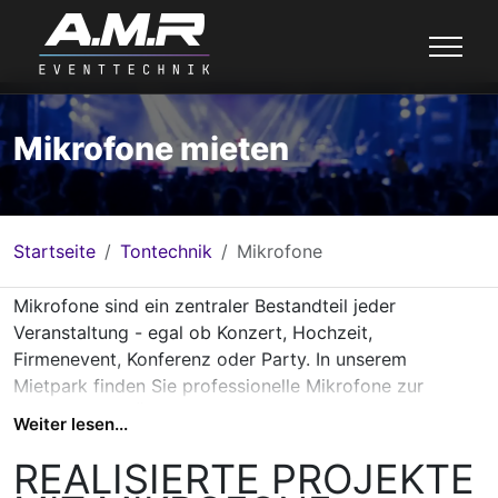
Mikrofone mieten
Startseite
Tontechnik
Mikrofone
Mikrofone sind ein zentraler Bestandteil jeder
Veranstaltung - egal ob Konzert, Hochzeit,
Firmenevent, Konferenz oder Party. In unserem
Mietpark finden Sie professionelle Mikrofone zur
zuverlässigen Übertragung von Sprache und Gesang in
Weiter lesen...
jeder Umgebung.
Wir bieten kabelgebundene und drahtlose Mikrofone für
REALISIERTE PROJEKTE
unterschiedliche Einsatzzwecke, darunter Gesangs-,