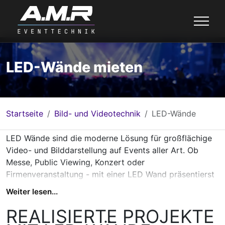
LED-Wände mieten
Startseite
Bild- und Videotechnik
LED-Wände
LED Wände sind die moderne Lösung für großflächige
Video- und Bilddarstellung auf Events aller Art. Ob
Messe, Public Viewing, Konzert oder
Firmenveranstaltung - mit einer LED Wand präsentierst
du Inhalte gestochen scharf und mit maximaler
Weiter lesen...
Helligkeit.
Unsere modularen Systeme lassen sich individuell
REALISIERTE PROJEKTE
anpassen - von kleinen Bühnenflächen bis zu