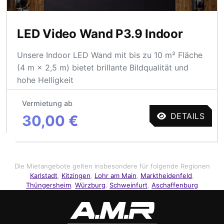
LED Video Wand P3.9 Indoor
Unsere Indoor LED Wand mit bis zu 10 m² Fläche
(4 m × 2,5 m) bietet brillante Bildqualität und
hohe Helligkeit
Vermietung ab
DETAILS
30,00 €
Die Mietangebote gelten insbesondere für folgende Regionen
Karlstadt
,
Kitzingen
,
Lohr am Main
,
Marktheidenfeld
,
Thüngersheim
,
Würzburg
,
Schweinfurt
,
Aschaffenburg