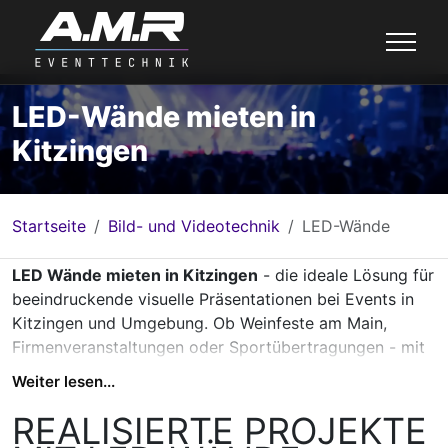
LED-Wände mieten in
Kitzingen
Startseite
Bild- und Videotechnik
LED-Wände
LED Wände mieten in Kitzingen
- die ideale Lösung für
beeindruckende visuelle Präsentationen bei Events in
Kitzingen und Umgebung. Ob Weinfeste am Main,
Firmenveranstaltungen oder Sportübertragungen - mit
unseren hochwertigen LED Wänden garantieren Sie
Weiter lesen...
brillante Bildqualität und gestochen scharfe
Darstellung, selbst bei unterschiedlichen
REALISIERTE PROJEKTE
Lichtverhältnissen.