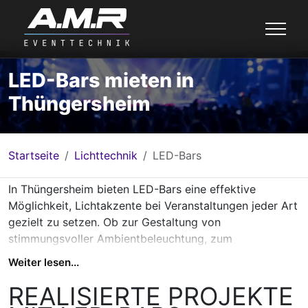
LED-Bars mieten in
Thüngersheim
Startseite
Lichttechnik
LED-Bars
In Thüngersheim bieten LED-Bars eine effektive
Möglichkeit, Lichtakzente bei Veranstaltungen jeder Art
gezielt zu setzen. Ob zur Gestaltung von
stimmungsvoller Ambientbeleuchtung, zum
Hervorheben von Bühnenbereichen oder für kreative
Weiter lesen...
Farbspiele bei DJ-Events - die vielseitigen LED-Bars
passen sich flexibel an die Bedürfnisse ländlicher und
REALISIERTE PROJEKTE
urbaner Veranstaltungsorte an. Mit modernen RGB- und