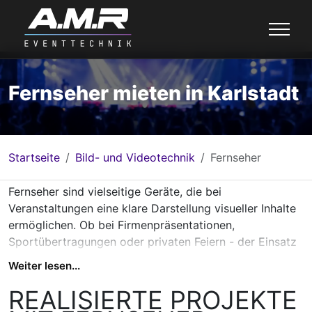
Fernseher mieten in Karlstadt
Startseite
Bild- und Videotechnik
Fernseher
Fernseher sind vielseitige Geräte, die bei
Veranstaltungen eine klare Darstellung visueller Inhalte
ermöglichen. Ob bei Firmenpräsentationen,
Sportübertragungen oder privaten Feiern - der Einsatz
von gemieteten Bildschirmen erleichtert die
Weiter lesen...
Sichtbarkeit für das Publikum.
Die Bildschirme können als einzelne Anzeigen dienen
REALISIERTE PROJEKTE
oder in Kombination als digitale Infopoints genutzt