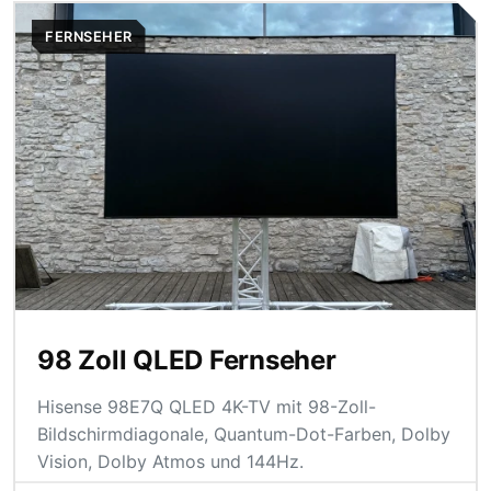
FERNSEHER
98 Zoll QLED Fernseher
Hisense 98E7Q QLED 4K-TV mit 98-Zoll-
Bildschirmdiagonale, Quantum-Dot-Farben, Dolby
Vision, Dolby Atmos und 144Hz.