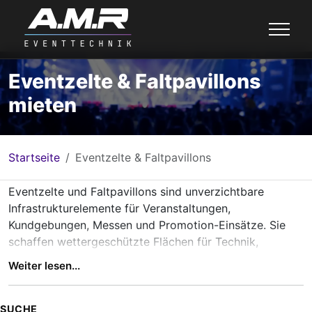
Eventzelte & Faltpavillons
mieten
Startseite
Eventzelte & Faltpavillons
Eventzelte und Faltpavillons sind unverzichtbare
Infrastrukturelemente für Veranstaltungen,
Kundgebungen, Messen und Promotion-Einsätze. Sie
schaffen wettergeschützte Flächen für Technik,
Personal, Infostände oder Backstage-Bereiche und
Weiter lesen...
ermöglichen einen professionellen Auftritt bei Indoor-
und Outdoor-Events.
Im Gegensatz zu einfachen Partyzelten sind Eventzelte
SUCHE