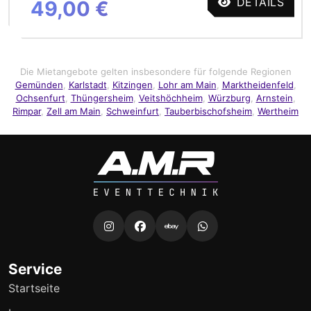
DETAILS
49,00 €
Die Mietangebote gelten insbesondere für folgende Regionen
Gemünden
,
Karlstadt
,
Kitzingen
,
Lohr am Main
,
Marktheidenfeld
,
Ochsenfurt
,
Thüngersheim
,
Veitshöchheim
,
Würzburg
,
Arnstein
,
Rimpar
,
Zell am Main
,
Schweinfurt
,
Tauberbischofsheim
,
Wertheim
Service
Startseite