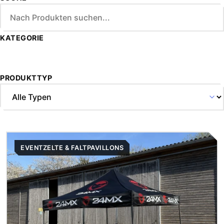
und Faltpavillons für den regelmäßigen Einsatz
konzipiert. Stabile Gestellkonstruktionen, wetterfeste
Materialien und flexible Aufbauvarianten sorgen für
KATEGORIE
hohe Standfestigkeit, kurze Aufbauzeiten und maximale
Anpassungsfähigkeit an unterschiedliche Einsatzorte
und Anforderungen.
PRODUKTTYP
EVENTZELTE & FALTPAVILLONS