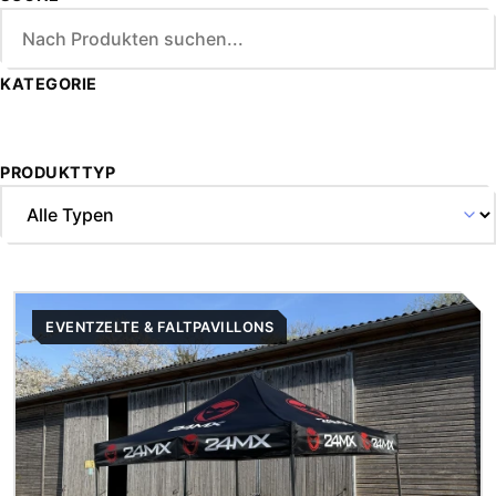
und Faltpavillons für den regelmäßigen Einsatz
konzipiert. Stabile Gestellkonstruktionen, wetterfeste
Materialien und flexible Aufbauvarianten sorgen für
KATEGORIE
hohe Standfestigkeit, kurze Aufbauzeiten und maximale
Anpassungsfähigkeit an unterschiedliche Einsatzorte
und Anforderungen.
PRODUKTTYP
EVENTZELTE & FALTPAVILLONS