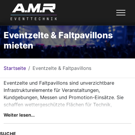
Eventzelte & Faltpavillons
mieten
Startseite
Eventzelte & Faltpavillons
Eventzelte und Faltpavillons sind unverzichtbare
Infrastrukturelemente für Veranstaltungen,
Kundgebungen, Messen und Promotion-Einsätze. Sie
schaffen wettergeschützte Flächen für Technik,
Personal, Infostände oder Backstage-Bereiche und
Weiter lesen...
ermöglichen einen professionellen Auftritt bei Indoor-
und Outdoor-Events.
Im Gegensatz zu einfachen Partyzelten sind Eventzelte
SUCHE