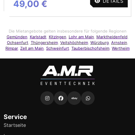
DETAILS
49,00 €
Die Mietangebote gelten insbesondere für folgende Regionen
Gemünden
,
Karlstadt
,
Kitzingen
,
Lohr am Main
,
Marktheidenfeld
,
Ochsenfurt
,
Thüngersheim
,
Veitshöchheim
,
Würzburg
,
Arnstein
,
Rimpar
,
Zell am Main
,
Schweinfurt
,
Tauberbischofsheim
,
Wertheim
Service
Startseite