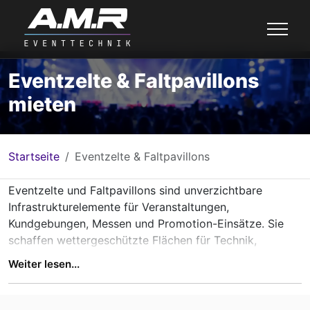
Eventzelte & Faltpavillons
mieten
Startseite
Eventzelte & Faltpavillons
Eventzelte und Faltpavillons sind unverzichtbare
Infrastrukturelemente für Veranstaltungen,
Kundgebungen, Messen und Promotion-Einsätze. Sie
schaffen wettergeschützte Flächen für Technik,
Personal, Infostände oder Backstage-Bereiche und
Weiter lesen...
ermöglichen einen professionellen Auftritt bei Indoor-
und Outdoor-Events.
Im Gegensatz zu einfachen Partyzelten sind Eventzelte