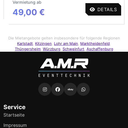
Vermietung ab
DETAILS
49,00 €
Die Mietangebote gelten insbesondere für folgende Regionen
Karlstadt
,
Kitzingen
,
Lohr am Main
,
Marktheidenfeld
,
Thüngersheim
,
Würzburg
,
Schweinfurt
,
Aschaffenburg
Service
Startseite
Impressum