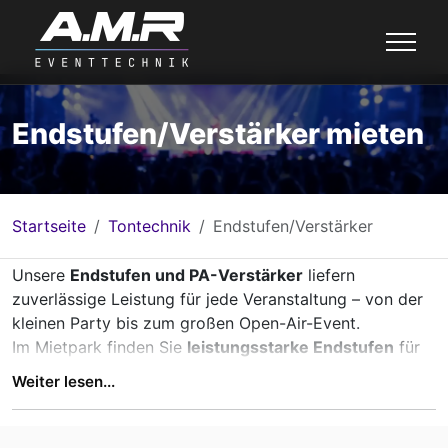
Endstufen/Verstärker mieten
Startseite
Tontechnik
Endstufen/Verstärker
Unsere
Endstufen und PA-Verstärker
liefern
zuverlässige Leistung für jede Veranstaltung – von der
kleinen Party bis zum großen Open-Air-Event.
Im Mietpark finden Sie
leistungsstarke Endstufen
für
Subwoofer, Tops und Fullrange-Systeme – optimal
Weiter lesen...
abgestimmt für professionelle Beschallung.
Alle Verstärker sind
touring-tauglich
, regelmäßig
geprüft und für den
Dauerbetrieb im Eventeinsatz