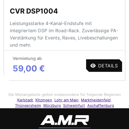
CVR DSP1004
Leistungsstarke 4-Kanal-Endstufe mit
integriertem DSP im Road-Rack. Zuverlässige PA-
Verstärkung für Events, Raves, Livebeschallungen
und mehr.
Vermietung ab
DETAILS
59,00 €
Die Mietangebote gelten insbesondere für folgende Regionen
Karlstadt
,
Kitzingen
,
Lohr am Main
,
Marktheidenfeld
,
Thüngersheim
,
Würzburg
,
Schweinfurt
,
Aschaffenburg