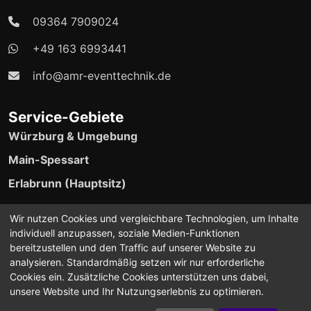
09364 7909024
+49 163 6993441
info@amr-eventtechnik.de
Service-Gebiete
Würzburg & Umgebung
Main-Spessart
Erlabrunn (Hauptsitz)
24/7 Event-Support verfügbar
Wir nutzen Cookies und vergleichbare Technologien, um Inhalte
individuell anzupassen, soziale Medien-Funktionen
bereitzustellen und den Traffic auf unserer Website zu
analysieren. Standardmäßig setzen wir nur erforderliche
Cookies ein. Zusätzliche Cookies unterstützen uns dabei,
unsere Website und Ihr Nutzungserlebnis zu optimieren.
©2024-2026 A.M.R Eventtechnik. Alle Rechte