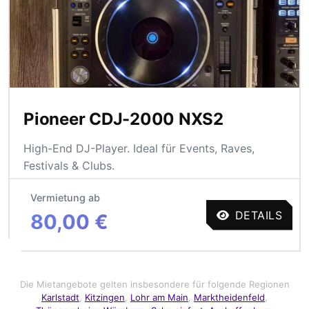
Pioneer CDJ-2000 NXS2
High-End DJ-Player. Ideal für Events, Raves,
Festivals & Clubs.
Vermietung ab
DETAILS
80,00 €
Die Mietangebote gelten insbesondere für folgende Regionen
Karlstadt
,
Kitzingen
,
Lohr am Main
,
Marktheidenfeld
,