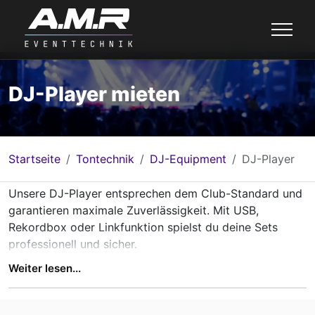
DJ-Player mieten
Startseite
Tontechnik
DJ-Equipment
DJ-Player
Unsere DJ-Player entsprechen dem Club-Standard und
garantieren maximale Zuverlässigkeit. Mit USB,
Rekordbox oder Linkfunktion spielst du deine Sets
professionell und sicher.
Weiter lesen...
DJ Player mieten in Würzburg, Mainfranken, Main
Spessart und Umgebung
- performe wie im Club mit
erstklassiger Technik.