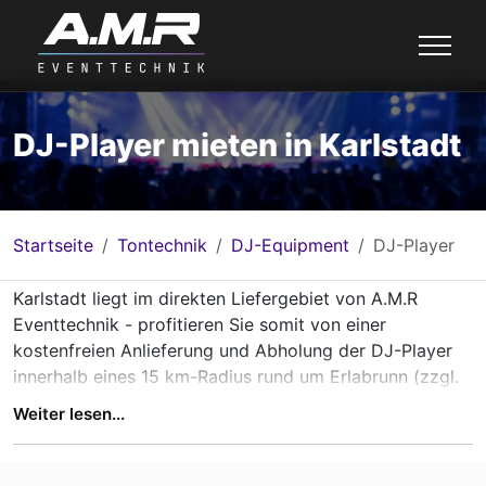
DJ-Player mieten in Karlstadt
Startseite
Tontechnik
DJ-Equipment
DJ-Player
Karlstadt liegt im direkten Liefergebiet von A.M.R
Eventtechnik - profitieren Sie somit von einer
kostenfreien Anlieferung und Abholung der DJ-Player
innerhalb eines 15 km-Radius rund um Erlabrunn (zzgl.
Arbeitszeitpauschale). Gerade für Veranstaltungen in
Weiter lesen...
und um Karlstadt bietet es sich an, professionelle
Technik unkompliziert und zuverlässig zu nutzen, ohne
langen Anfahrtsweg oder aufwändige eigene