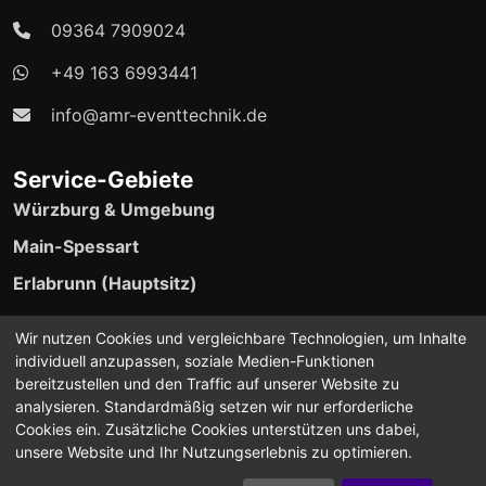
09364 7909024
+49 163 6993441
info@amr-eventtechnik.de
Service-Gebiete
Würzburg & Umgebung
Main-Spessart
Erlabrunn (Hauptsitz)
24/7 Event-Support verfügbar
Wir nutzen Cookies und vergleichbare Technologien, um Inhalte
individuell anzupassen, soziale Medien-Funktionen
bereitzustellen und den Traffic auf unserer Website zu
analysieren. Standardmäßig setzen wir nur erforderliche
Cookies ein. Zusätzliche Cookies unterstützen uns dabei,
unsere Website und Ihr Nutzungserlebnis zu optimieren.
©2024-2026 A.M.R Eventtechnik. Alle Rechte