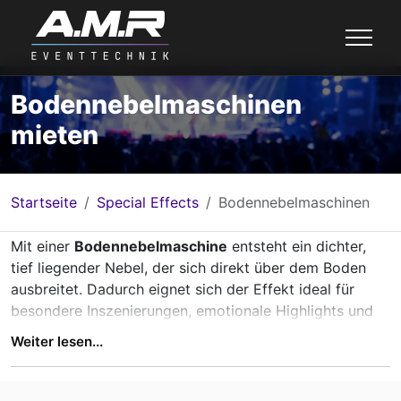
Bodennebelmaschinen
mieten
Startseite
Special Effects
Bodennebelmaschinen
Mit einer
Bodennebelmaschine
entsteht ein dichter,
tief liegender Nebel, der sich direkt über dem Boden
ausbreitet. Dadurch eignet sich der Effekt ideal für
besondere Inszenierungen, emotionale Highlights und
eindrucksvolle Showmomente. Ob Hochzeitstanz,
Weiter lesen...
Bühnenshow, DJ-Auftritt, Theater, Gala oder
Produktpräsentation – Bodennebel sorgt für eine
besondere Atmosphäre und einen professionellen Look.