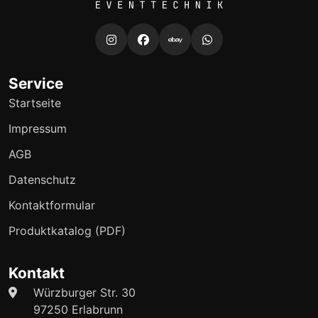
Produktshows, Musikvideos und besondere Event-
Highlights. Je nach Location und gewünschtem Effekt
beraten wir gerne zur passenden Platzierung und zum
sinnvollen Einsatz der Maschine.
Service
Startseite
Impressum
AGB
Datenschutz
Kontaktformular
Produktkatalog (PDF)
Kontakt
Würzburger Str. 30
97250 Erlabrunn