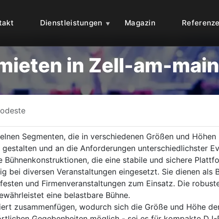
takt
Dienstleistungen
Magazin
Referenz
ieten in Zell-am-main
odeste
elnen Segmenten, die in verschiedenen Größen und Höhen 
zu gestalten und an die Anforderungen unterschiedlichster 
e Bühnenkonstruktionen, die eine stabile und sichere Plattf
g bei diversen Veranstaltungen eingesetzt. Sie dienen als 
festen und Firmenveranstaltungen zum Einsatz. Die robuste
ewährleistet eine belastbare Bühne.
iert zusammenfügen, wodurch sich die Größe und Höhe der B
örtlichen Gegebenheiten möglich - sei es für kompakte DJ-