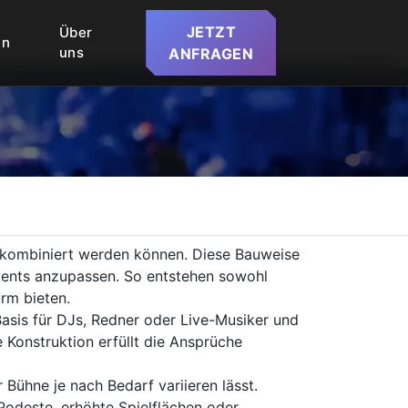
JETZT
Über
en
uns
ANFRAGEN
kombiniert werden können. Diese Bauweise
Events anzupassen. So entstehen sowohl
orm bieten.
Basis für DJs, Redner oder Live-Musiker und
 Konstruktion erfüllt die Ansprüche
ühne je nach Bedarf variieren lässt.
Podeste, erhöhte Spielflächen oder