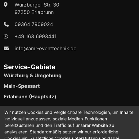
Würzburger Str. 30
97250 Erlabrunn
09364 7909024
+49 163 6993441
info@amr-eventtechnik.de
Service-Gebiete
Würzburg & Umgebung
Main-Spessart
Erlabrunn (Hauptsitz)
24/7 Event-Support verfügbar
Wir nutzen Cookies und vergleichbare Technologien, um Inhalte
individuell anzupassen, soziale Medien-Funktionen
bereitzustellen und den Traffic auf unserer Website zu
analysieren. Standardmäßig setzen wir nur erforderliche
Cookies ein. Zusätzliche Cookies unterstützen uns dabei,