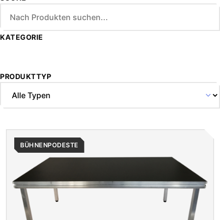
Anforderungen professioneller Veranstaltungstechnik
und gewährleistet eine sichere Nutzung bei vielfältigen
Events. In der Nähe von Rimpar werden solche Podeste
KATEGORIE
häufig bei Firmenevents, Vereinsfeiern, Stadtfesten und
privaten Veranstaltungen eingesetzt.
Durch die einfache Kombination der Module lassen sich
PRODUKTTYP
kompakte DJ-Bühnen, erhöhte Spielflächen für Musiker
oder großzügige Präsentationsbereiche realisieren.
Zusätzlich kann ein Service für Lieferung, Aufbau und
Abholung in Anspruch genommen werden, was den
organisatorischen Aufwand für Veranstalter vor Ort
reduziert.
BÜHNENPODESTE
Ergänzende technische Ausstattung wie Licht- und
Tonanlagen, LED-Wände oder Traversen kann integriert
werden, um den jeweiligen Anforderungen gerecht zu
werden. Somit bieten die Bühnenpodeste eine
anpassbare und funktionale Lösung für vielfältige
Einsatzbereiche, etwa als Bühnenplattform für