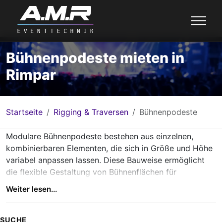
Bühnenpodeste mieten in
Rimpar
Startseite
Rigging & Traversen
Bühnenpodeste
Modulare Bühnenpodeste bestehen aus einzelnen,
kombinierbaren Elementen, die sich in Größe und Höhe
variabel anpassen lassen. Diese Bauweise ermöglicht
die flexible Gestaltung von Bühnenflächen für
unterschiedliche Veranstaltungsformate, von kleinen
Weiter lesen...
Präsentationsflächen bis hin zu großen
Bühnenkonstruktionen.
Die robuste und belastbare Konstruktion erfüllt die
SUCHE