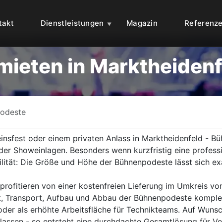
takt
Dienstleistungen
Magazin
Referenz
ieten in Marktheidenf
odeste
insfest oder einem privaten Anlass in Marktheidenfeld - B
der Showeinlagen. Besonders wenn kurzfristig eine professi
lität: Die Größe und Höhe der Bühnenpodeste lässt sich e
rofitieren von einer kostenfreien Lieferung im Umkreis vo
t, Transport, Aufbau und Abbau der Bühnenpodeste komplet
oder als erhöhte Arbeitsfläche für Technikteams. Auf Wunsch
lassen - so entsteht eine durchdachte Gesamtlösung für Ver