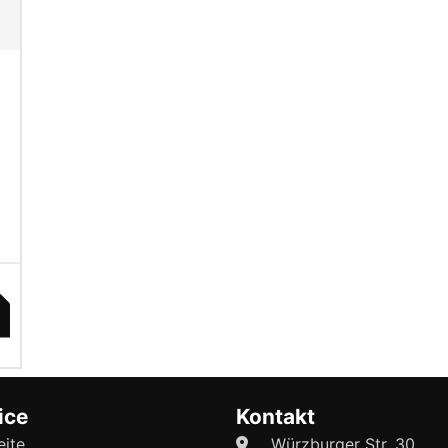
ice
Kontakt
eite
Würzburger Str. 30