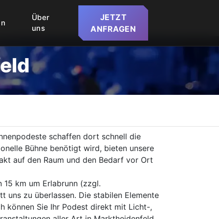
JETZT
Über
en
uns
ANFRAGEN
eld
ühnenpodeste schaffen dort schnell die
onelle Bühne benötigt wird, bieten unsere
xakt auf den Raum und den Bedarf vor Ort
n 15 km um Erlabrunn (zzgl.
t uns zu überlassen. Die stabilen Elemente
 können Sie Ihr Podest direkt mit Licht-,
anstaltungen aller Art in Marktheidenfeld.