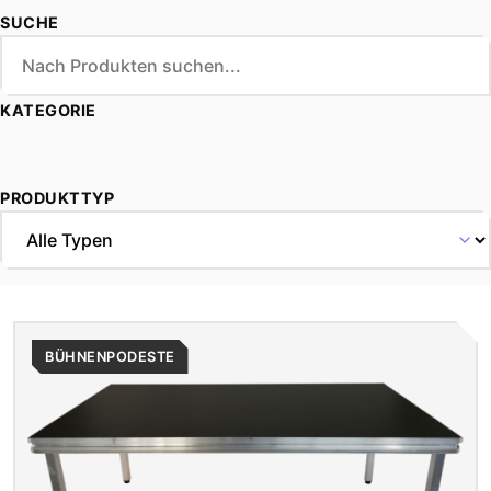
Anforderungen an.
SUCHE
Bühnenpodeste lassen sich variabel in Größe und Höhe
kombinieren und eignen sich für unterschiedlichste
Events in Lohr am Main - von privaten Anlässen bis hin
KATEGORIE
zu Firmenveranstaltungen. Im Umkreis von 15 km um
Erlabrunn liefern und holen wir kostenfrei (zzgl.
Arbeitszeitpauschale), auf Wunsch übernehmen wir
PRODUKTTYP
auch Aufbau und Abbau vor Ort. Zudem können Sie
ergänzende Eventtechnik wie Ton-, Licht- oder LED-
Komponenten direkt mit den Bühnenpodesten
kombinieren, sodass eine sichere und professionell
wirkende Lösung vor Ort entsteht.
BÜHNENPODESTE